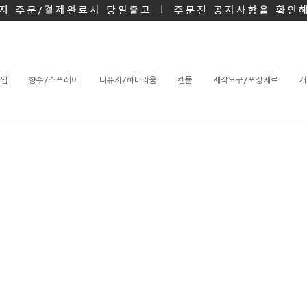
타입
향수/스프레이
디퓨저/하바리움
캔들
제작도구/포장재료
개