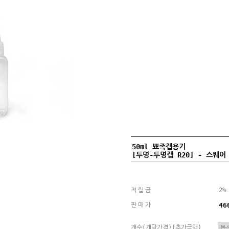
50ml 뾰족캡용기
[투명-투명캡 R20] - 스퀘어
적립금
2%
판매가
46
개수(개당가격)(추가금액)