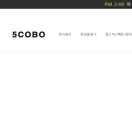
유어향수
화장품용기
립스틱/팩트/밤