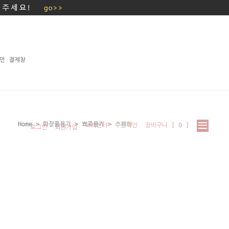
인 결제창
Home
>
화장품용기
>
뾰족용기
>
스퀘어
고객센터
주문확인
장바구니 [
0
]
로그인
회원가입