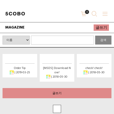
0
MAGAZINE
글쓰기
검색
Order Tip
[MSDS] Download N
check! check!
| 2019-03-25
ow!
| 2018-05-30
| 2018-05-30
글쓰기
1