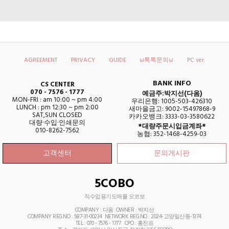
AGREEMENT
PRIVACY
GUIDE
ω톡톡문의ω
PC ver.
BANK INFO
CS CENTER
070 - 7576 - 1777
예금주:박지선(다옴)
MON-FRI : am 10:00 ~ pm 4:00
우리은행: 1005-503-426310
LUNCH : pm 12:30 ~ pm 2:00
새마을금고: 9002-15497868-9
SAT,SUN CLOSED
카카오뱅크: 3333-03-3580622
대량·수입·인쇄문의
*대량주문시입금계좌*
010-8262-7562
농협: 352-1468-4259-03
고객센터
문의게시판
5COBO
직수입용기도매몰 오코보
COMPANY : 다옴 OWNER : 박지선
COMPANY REG.NO : 587-31-00234 NETWORK REG.NO : 2024-고양일산동-1374
TEL : 070 - 7576 - 1777
CPO : 홍진표