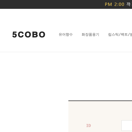
유어향수
화장품용기
립스틱/팩트/
ID