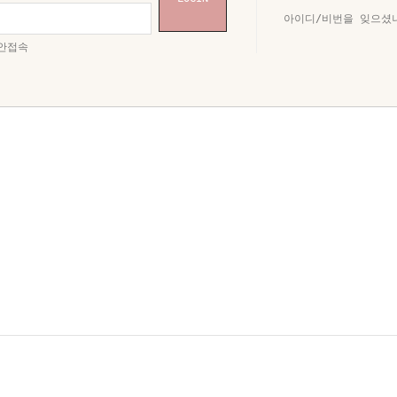
아이디/비번을 잊으셨
안접속