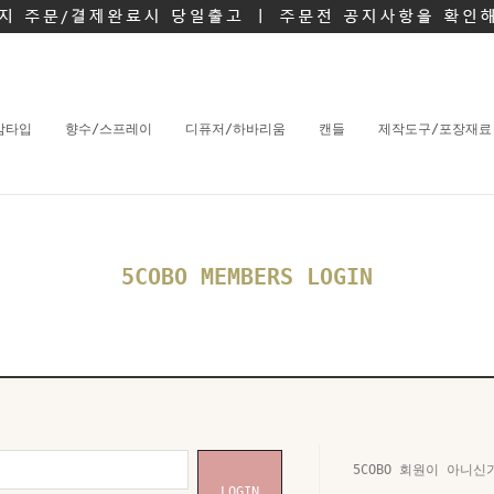
밤타입
향수/스프레이
디퓨저/하바리움
캔들
제작도구/포장재료
5COBO MEMBERS LOGIN
5COBO 회원이 아니신
LOGIN