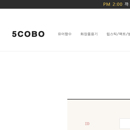
유어향수
화장품용기
립스틱/팩트/
ID