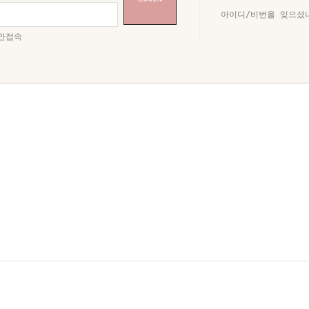
아이디/비번을 잊으셨
안접속