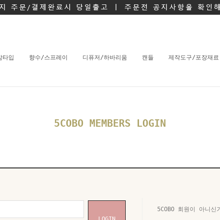
밤타입
향수/스프레이
디퓨저/하바리움
캔들
제작도구/포장재료
5COBO MEMBERS LOGIN
5COBO 회원이 아니신
LOGIN