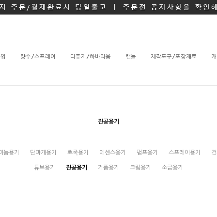
타입
향수/스프레이
디퓨저/하바리움
캔들
제작도구/포장재료
개
진공용기
미늄용기
단마개용기
뾰족용기
에센스용기
펌프용기
스프레이용기
건
튜브용기
진공용기
거품용기
크림용기
소금용기