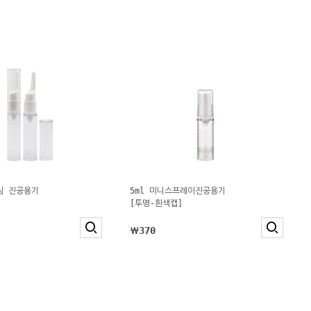
크림 진공용기
5ml 미니스프레이진공용기
]
[투명-흰색캡]
￦370