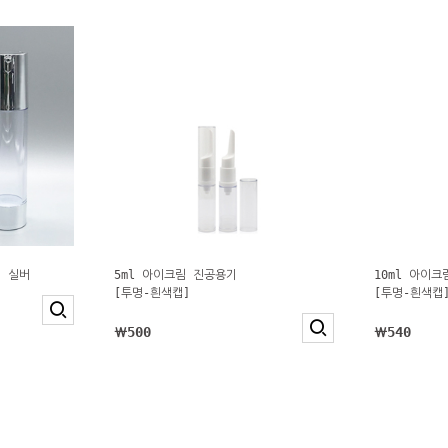
- 실버
5ml 아이크림 진공용기
10ml 아이
[투명-흰색캡]
[투명-흰색캡
￦500
￦540