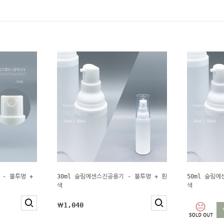
 - 불투명 +
30ml 슬림에센스진공용기 - 불투명 + 흰
50ml 슬림에
색
색
￦1,040