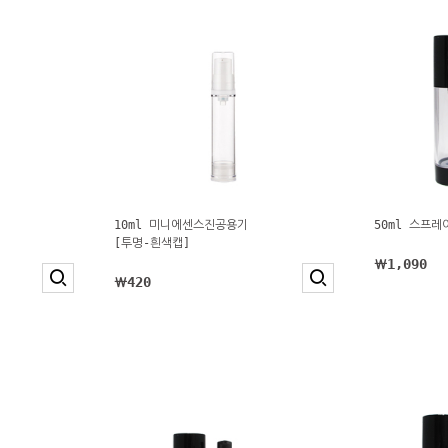
10ml 미니에센스진공용기
50ml 스프
[투명-흰색캡]
￦1,090
￦420