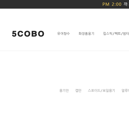
유어향수
화장품용기
립스틱/팩트/밤
용기만
캡만
스포이드/오일용기
알루