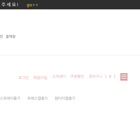
인 결제창
고객센터
주문확인
장바구니 [
0
]
로그인
회원가입
스프레이용기
프레스캡용기
원터치캡용기