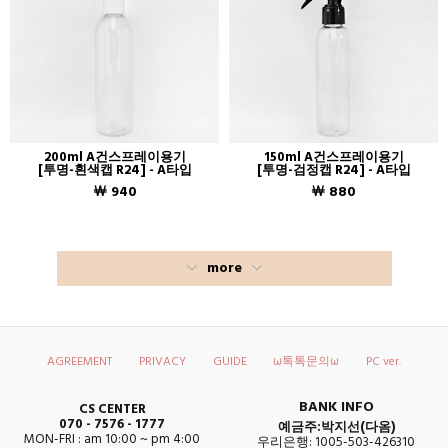
200ml A건스프레이용기
150ml A건스프레이용기
[투명-흰색캡 R24] - A타입
[투명-검정캡 R24] - A타입
￦ 940
￦ 880
more
AGREEMENT
PRIVACY
GUIDE
ω톡톡문의ω
PC ver.
BANK INFO
CS CENTER
070 - 7576 - 1777
예금주:박지선(다옴)
MON-FRI : am 10:00 ~ pm 4:00
우리은행: 1005-503-426310