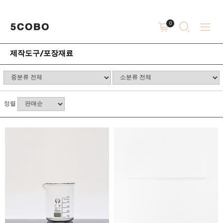
0
제작도구/포장재료
정렬