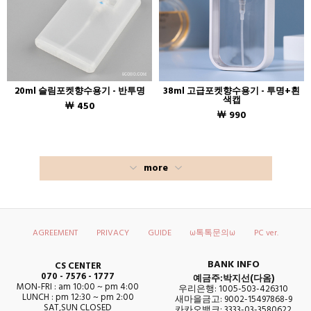
20ml 슬림포켓향수용기 - 반투명
38ml 고급포켓향수용기 - 투명+흰
색캡
￦ 450
￦ 990
more
AGREEMENT
PRIVACY
GUIDE
ω톡톡문의ω
PC ver.
BANK INFO
CS CENTER
070 - 7576 - 1777
예금주:박지선(다옴)
MON-FRI : am 10:00 ~ pm 4:00
우리은행: 1005-503-426310
LUNCH : pm 12:30 ~ pm 2:00
새마을금고: 9002-15497868-9
SAT,SUN CLOSED
카카오뱅크: 3333-03-3580622